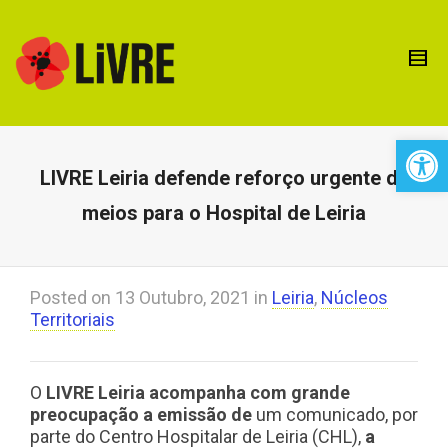
Open 
LIVRE Leiria defende reforço urgente de
meios para o Hospital de Leiria
Posted on
13 Outubro, 2021
in
Leiria
,
Núcleos
Territoriais
O
LIVRE Leiria acompanha com grande
preocupação a emissão de
um comunicado, por
parte do Centro Hospitalar de Leiria (CHL),
a