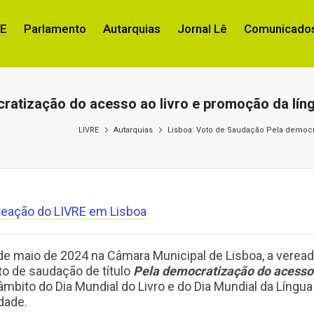
RE
Parlamento
Autarquias
Jornal Lê
Comunicados
ratização do acesso ao livro e promoção da lín
LIVRE
Autarquias
Lisboa: Voto de Saudação Pela democr
reação do LIVRE em Lisboa
8 de maio de 2024 na Câmara Municipal de Lisboa, a verea
to de saudação de título
Pela democratização do acesso
âmbito do Dia Mundial do Livro e do Dia Mundial da Língua
dade.