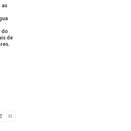
, as
ngua
, do
ais de
res.