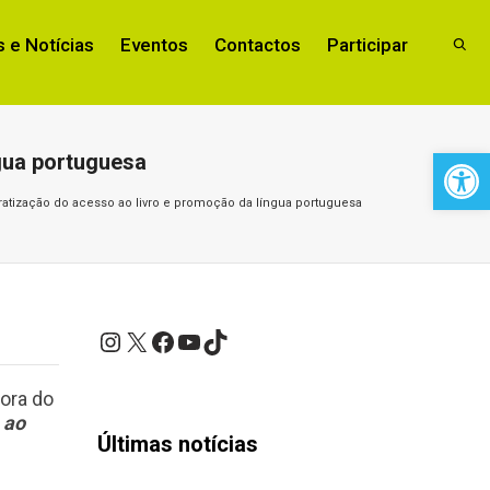
 e Notícias
Eventos
Contactos
Participar
Open 
gua portuguesa
atização do acesso ao livro e promoção da língua portuguesa
Instagram
X
Facebook
YouTube
TikTok
dora do
 ao
Últimas notícias