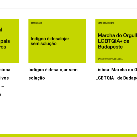
cional
Indigno é desalojar sem
Lisboa: Marcha do 
uivos
solução
LGBTQIA+ de Budap
s –
e