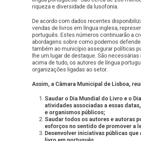
riqueza e diversidade da lusofonia.
De acordo com dados recentes disponibiliz
vendas de livros em língua inglesa, represe
português. Estes números continuarão a cr
abordagens sobre como podemos defender 
também ao município assegurar políticas pú
lhe um lugar de destaque. São necessárias m
acima de tudo, os autores de língua portug
organizações ligadas ao setor.
Assim, a Câmara Municipal de Lisboa, reun
Saudar o Dia Mundial do Livro e o Di
atividades associadas a essas datas,
e organismos públicos;
Saudar todos os autores e autoras p
esforços no sentido de promover a le
Desenvolver iniciativas públicas qu
livro em português.