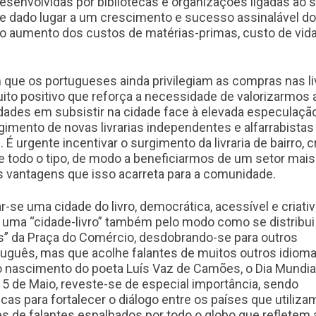
envolvidas por bibliotecas e organizações ligadas ao s
a e dado lugar a um crescimento e sucesso assinalável do
 ao aumento dos custos de matérias-primas, custo de vida
ue os portugueses ainda privilegiam as compras nas liv
ito positivo que reforça a necessidade de valorizarmos 
culdades em subsistir na cidade face à elevada especulaçã
gimento de novas livrarias independentes e alfarrabistas
É urgente incentivar o surgimento da livraria de bairro, cr
de todo o tipo, de modo a beneficiarmos de um setor mais
as vantagens que isso acarreta para a comunidade.
-se uma cidade do livro, democrática, acessível e criativ
; uma “cidade-livro” também pelo modo como se distribui
ais” da Praça do Comércio, desdobrando-se para outros
rtuguês, mas que acolhe falantes de muitos outros idiom
ascimento do poeta Luís Vaz de Camões, o Dia Mundia
5 de Maio, reveste-se de especial importância, sendo
cas para fortalecer o diálogo entre os países que utiliza
s de falantes espalhados por todo o globo que refletem 