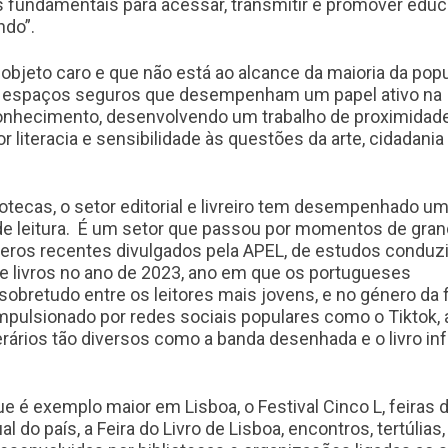
s fundamentais para acessar, transmitir e promover educ
ndo”.
 objeto caro e que não está ao alcance da maioria da pop
 espaços seguros que desempenham um papel ativo na
conhecimento, desenvolvendo um trabalho de proximidad
literacia e sensibilidade às questões da arte, cidadania
otecas, o setor editorial e livreiro tem desempenhado um
os de leitura. É um setor que passou por momentos de gra
eros recentes divulgados pela APEL, de estudos conduz
 livros no ano de 2023, ano em que os portugueses
obretudo entre os leitores mais jovens, e no género da f
pulsionado por redes sociais populares como o Tiktok, 
rários tão diversos como a banda desenhada e o livro inf
que é exemplo maior em Lisboa, o Festival Cinco L, feiras do
l do país, a Feira do Livro de Lisboa, encontros, tertúlias,