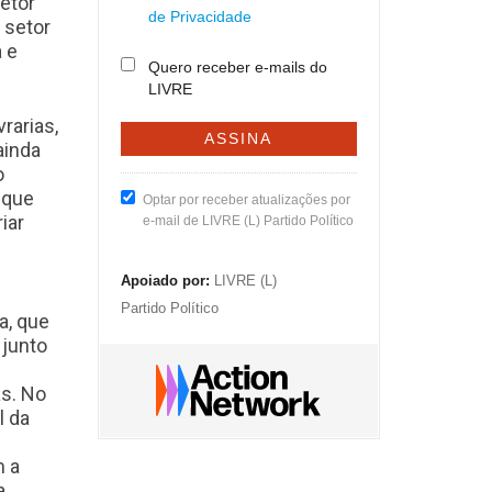
etor
de Privacidade
 setor
 e
Quero receber e-mails do
LIVRE
rarias,
ainda
o
 que
Optar por receber atualizações por
iar
e-mail de LIVRE (L) Partido Político
Apoiado por:
LIVRE (L)
Partido Político
a, que
 junto
as. No
l da
m a
a