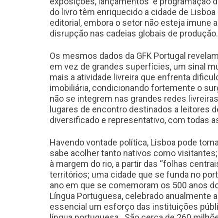
exposições, lançamentos e programação des
do livro têm enriquecido a cidade de Lisbo
editorial, embora o setor não esteja imune
disrupção nas cadeias globais de produção.
Os mesmos dados da GFK Portugal revelam q
em vez de grandes superfícies, um sinal mu
mais a atividade livreira que enfrenta difi
imobiliária, condicionando fortemente o sur
não se integrem nas grandes redes livreiras. 
lugares de encontro destinados a leitores 
diversificado e representativo, com todas 
Havendo vontade política, Lisboa pode tornar
sabe acolher tanto nativos como visitantes
à margem do rio, a partir das “folhas centr
territórios; uma cidade que se funda no po
ano em que se comemoram os 500 anos do n
Língua Portuguesa, celebrado anualmente a 
essencial um esforço das instituições públi
língua portuguesa. São cerca de 260 milhõe