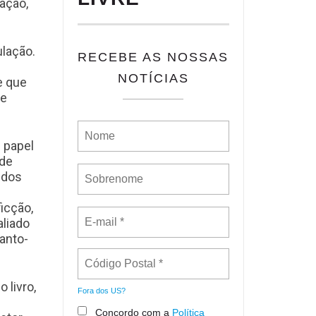
ação,
ulação.
RECEBE AS NOSSAS
NOTÍCIAS
e que
 e
 papel
nde
idos
icção,
aliado
anto-
 livro,
Fora dos
US
?
Concordo com a
Política