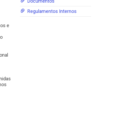
Documentos
Regulamentos Internos
tos e
mo
onal
inidas
anos