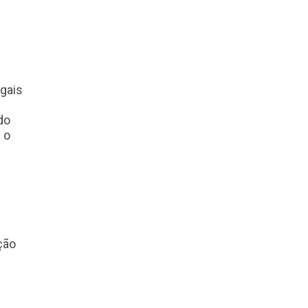
gais
do
 o
ção