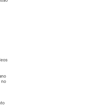
usão
leos
 ano
s no
nto