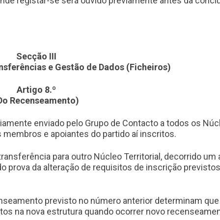
tende registar-se será ouvido previamente antes da concl
Secção III
sferências e Gestão de Dados (Ficheiros)
Artigo 8.º
Do Recenseamento)
toriamente enviado pelo Grupo de Contacto a todos os Núc
 membros e apoiantes do partido aí inscritos.
ansferência para outro Núcleo Territorial, decorrido um
 prova da alteração de requisitos de inscrição previsto
enseamento previsto no número anterior determinam que
tos na nova estrutura quando ocorrer novo recenseame