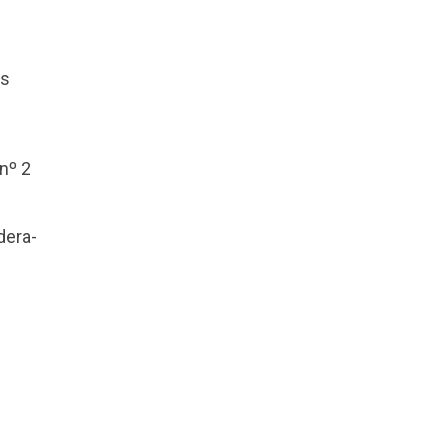
os
nº 2
dera-