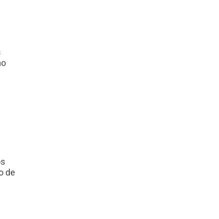
s
ao
os
o de
e