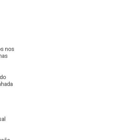
os nos
 nas
 do
anhada
sal