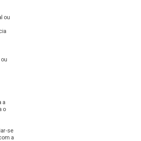
l ou
cia
 ou
a a
a o
iar-se
 com a