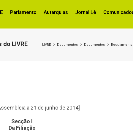
RE
Parlamento
Autarquias
Jornal Lê
Comunicados
s do LIVRE
LIVRE
Documentos
Documentos
Regulamentos
ssembleia a 21 de junho de 2014]
Secção I
Da Filiação