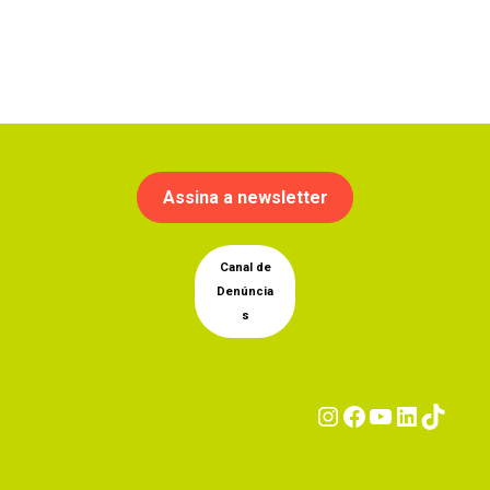
Assina a newsletter
Canal de
Denúncia
s
Instagram
Facebook
YouTub
Linke
Tik