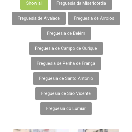
Show all
Freguesia da Misericórdia
Freguesia de Alvalade
Freguesia de Arroios
Freguesia de Belém
Freguesia de Campo de Ourique
Freguesia de Penha de França
Freguesia de Santo António
Freguesia de São Vicente
Freguesia do Lumiar