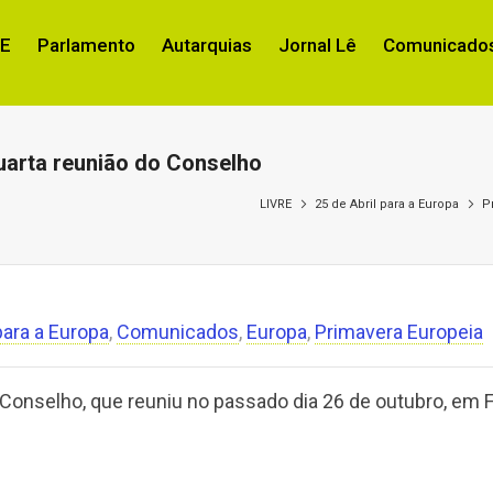
RE
Parlamento
Autarquias
Jornal Lê
Comunicados
uarta reunião do Conselho
LIVRE
25 de Abril para a Europa
P
para a Europa
,
Comunicados
,
Europa
,
Primavera Europeia
 Conselho, que reuniu no passado dia 26 de outubro, em F