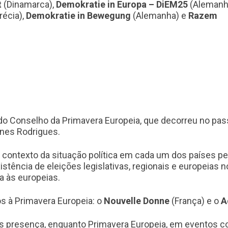
t
(Dinamarca),
Demokratie in Europa
–
DiEM25
(Alemanh
récia),
Demokratie in Bewegung
(Alemanha) e
Razem
do Conselho da Primavera Europeia, que decorreu no pass
nes Rodrigues.
contexto da situação política em cada um dos países 
istência de eleições legislativas, regionais e europeias
 às europeias.
os à Primavera Europeia: o
Nouvelle Donne
(França) e o
A
s presença, enquanto Primavera Europeia, em eventos c