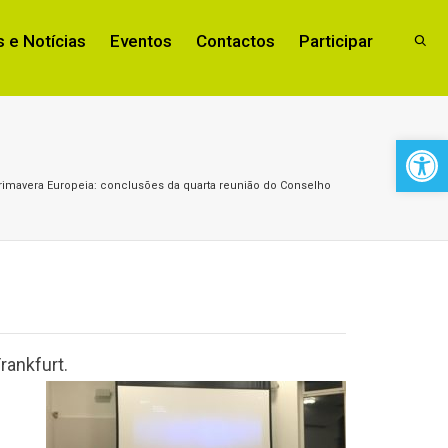
 e Notícias
Eventos
Contactos
Participar
Open 
rimavera Europeia: conclusões da quarta reunião do Conselho
rankfurt.