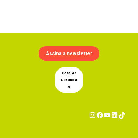
Assina a newsletter
Canal de
Denúncia
s
Instagram
Facebook
YouTub
Linke
Tik