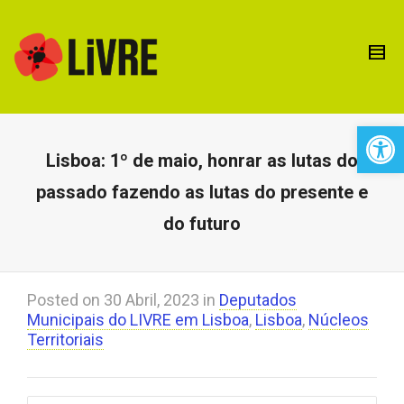
Open 
Lisboa: 1º de maio, honrar as lutas do
passado fazendo as lutas do presente e
do futuro
Posted on
30 Abril, 2023
in
Deputados
Municipais do LIVRE em Lisboa
,
Lisboa
,
Núcleos
Territoriais